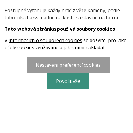
Postupně vytahuje každý hráč z věže kameny, podle
toho jaká barva padne na kostce a staví je na horní
patro. Věž se stává postupně více a více nestabilní
Tato webová stránka používá soubory cookies
a napětí z pádu se dá krájet. Zručnost, klidné nervy, ale
i štěstí rozhodují o vítězi. Vzrušení i radost ze hry roste
V
informacích o souborech cookies
se dozvíte, pro jaké
až do chvíle, kdy věž padá. Nemotora, který věž nechal
účely cookies využíváme a jak s nimi nakládat.
zřítit, prohrál.
Nastavení preferencí cookies
Povolit vše
© 2026 HRADY VYŠKOV